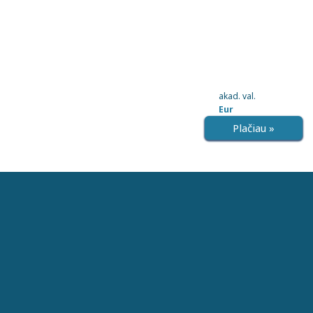
akad. val.
Eur
Plačiau »