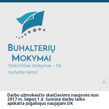
Išskirtiniai mokymai – tik
buhalteriams!
MENI
IR
Darbo užmokesčio skaičiavimo naujovės nuo
VALDI
2017 m. liepos 1 d. Suminė darbo laiko
apskaita įsigaliojus naujajam DK