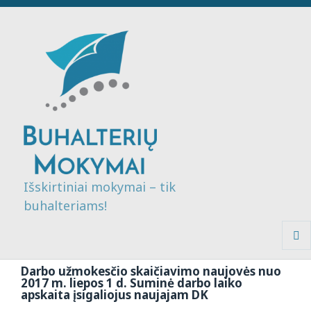
Išskirtiniai mokymai – tik
buhalteriams!
MENI
IR
Darbo užmokesčio skaičiavimo naujovės nuo
VALDI
2017 m. liepos 1 d. Suminė darbo laiko
apskaita įsigaliojus naujajam DK