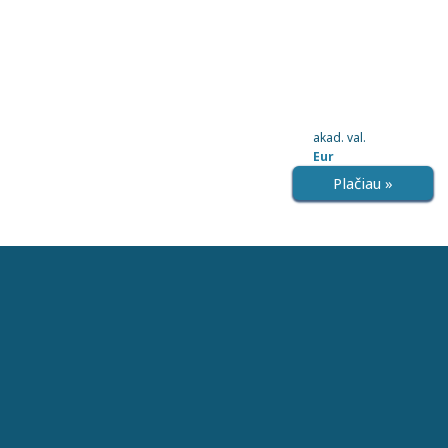
akad. val.
Eur
Plačiau »