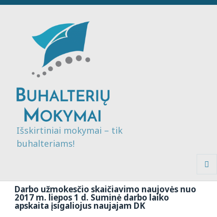
Išskirtiniai mokymai – tik
buhalteriams!
MENI
IR
Darbo užmokesčio skaičiavimo naujovės nuo
VALDI
2017 m. liepos 1 d. Suminė darbo laiko
apskaita įsigaliojus naujajam DK