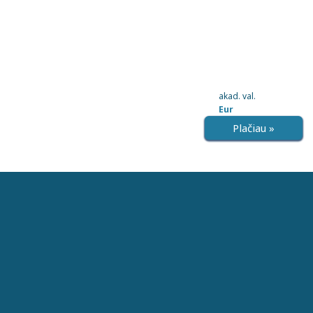
akad. val.
Eur
Plačiau »