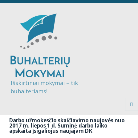
Išskirtiniai mokymai – tik
buhalteriams!
MENI
IR
Darbo užmokesčio skaičiavimo naujovės nuo
VALDI
2017 m. liepos 1 d. Suminė darbo laiko
apskaita įsigaliojus naujajam DK