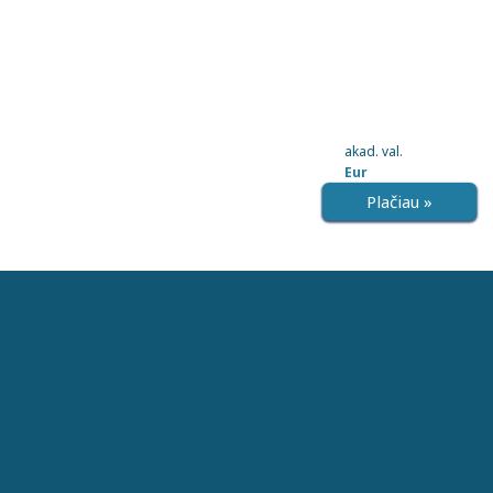
akad. val.
Eur
Plačiau »