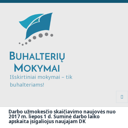
Išskirtiniai mokymai – tik
buhalteriams!
MENI
IR
Darbo užmokesčio skaičiavimo naujovės nuo
VALDI
2017 m. liepos 1 d. Suminė darbo laiko
apskaita įsigaliojus naujajam DK