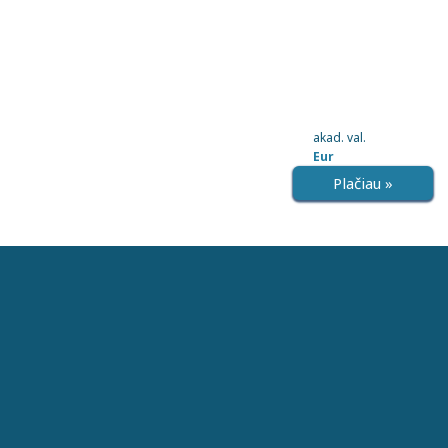
akad. val.
Eur
Plačiau »