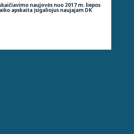
kaičiavimo naujovės nuo 2017 m. liepos
aiko apskaita įsigaliojus naujajam DK