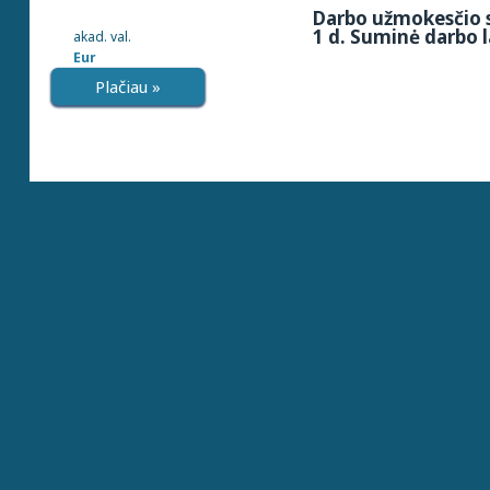
Darbo užmokesčio s
1 d. Suminė darbo l
akad. val.
Eur
Plačiau »