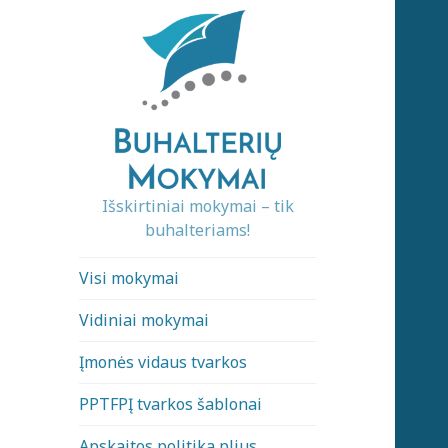
Išskirtiniai mokymai – tik
buhalteriams!
Visi mokymai
Vidiniai mokymai
Įmonės vidaus tvarkos
PPTFPĮ tvarkos šablonai
Apskaitos politika plius