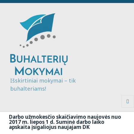
Išskirtiniai mokymai – tik
buhalteriams!
MENI
IR
Darbo užmokesčio skaičiavimo naujovės nuo
VALDI
2017 m. liepos 1 d. Suminė darbo laiko
apskaita įsigaliojus naujajam DK