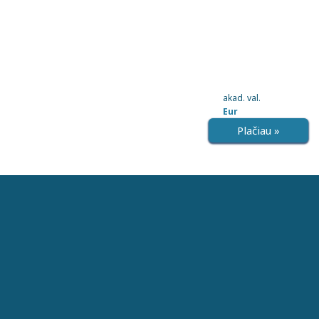
akad. val.
Eur
Plačiau »