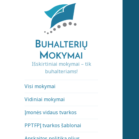
Išskirtiniai mokymai – tik
buhalteriams!
Visi mokymai
Vidiniai mokymai
Įmonės vidaus tvarkos
PPTFPĮ tvarkos šablonai
Apskaitos politika plius