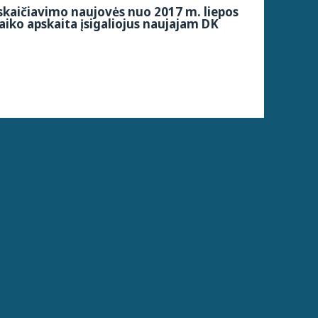
kaičiavimo naujovės nuo 2017 m. liepos
aiko apskaita įsigaliojus naujajam DK