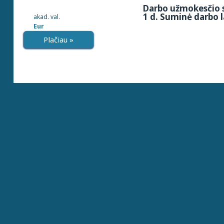
Darbo užmokesčio s
1 d. Suminė darbo l
akad. val.
Eur
Plačiau »