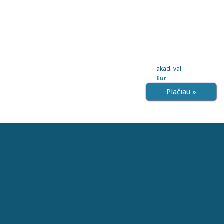
akad. val.
Eur
Plačiau »