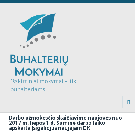
Išskirtiniai mokymai – tik
buhalteriams!
MENI
IR
Darbo užmokesčio skaičiavimo naujovės nuo
VALDI
2017 m. liepos 1 d. Suminė darbo laiko
apskaita įsigaliojus naujajam DK