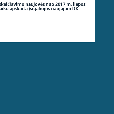
kaičiavimo naujovės nuo 2017 m. liepos
aiko apskaita įsigaliojus naujajam DK