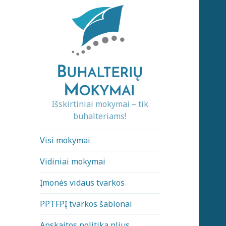
Išskirtiniai mokymai – tik
buhalteriams!
Visi mokymai
Vidiniai mokymai
Įmonės vidaus tvarkos
PPTFPĮ tvarkos šablonai
Apskaitos politika plius