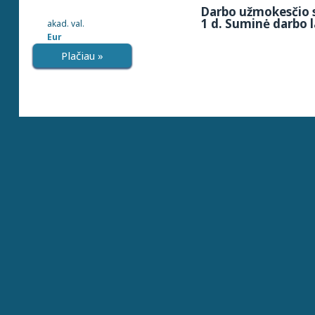
Darbo užmokesčio s
1 d. Suminė darbo l
akad. val.
Eur
Plačiau »