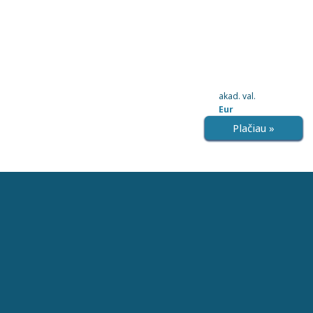
akad. val.
Eur
Plačiau »