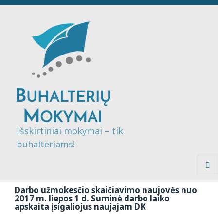
Išskirtiniai mokymai – tik
buhalteriams!
MENI
IR
Darbo užmokesčio skaičiavimo naujovės nuo
VALDI
2017 m. liepos 1 d. Suminė darbo laiko
apskaita įsigaliojus naujajam DK