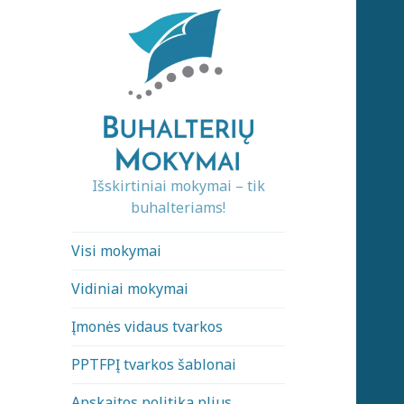
Išskirtiniai mokymai – tik
buhalteriams!
Visi mokymai
Vidiniai mokymai
Įmonės vidaus tvarkos
PPTFPĮ tvarkos šablonai
Apskaitos politika plius