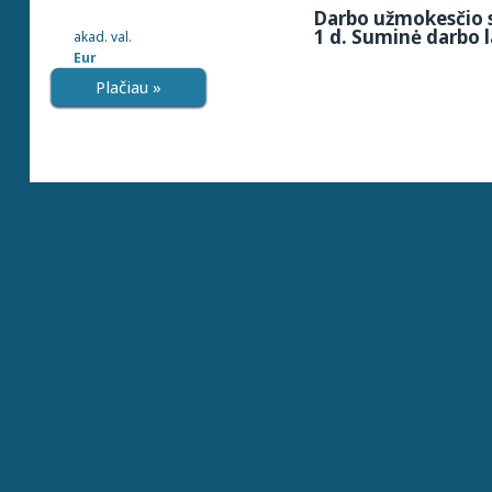
Darbo užmokesčio s
1 d. Suminė darbo l
akad. val.
Eur
Plačiau »