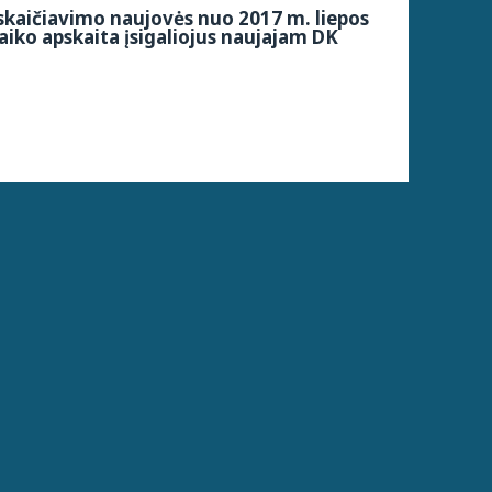
kaičiavimo naujovės nuo 2017 m. liepos
aiko apskaita įsigaliojus naujajam DK