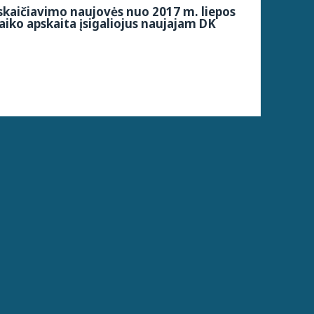
kaičiavimo naujovės nuo 2017 m. liepos
aiko apskaita įsigaliojus naujajam DK