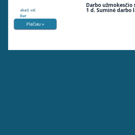
Darbo užmokesčio s
1 d. Suminė darbo l
akad. val.
Eur
Plačiau »