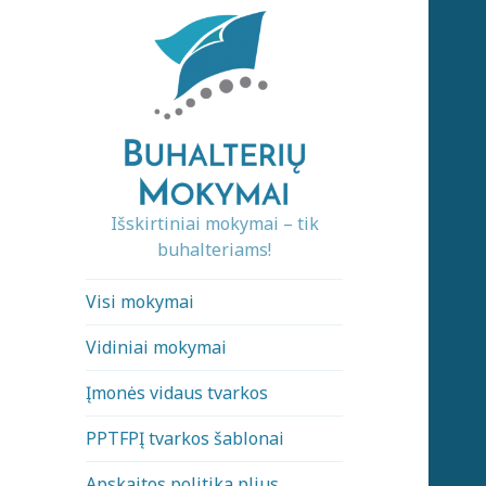
Išskirtiniai mokymai – tik
buhalteriams!
Visi mokymai
Vidiniai mokymai
Įmonės vidaus tvarkos
PPTFPĮ tvarkos šablonai
Apskaitos politika plius