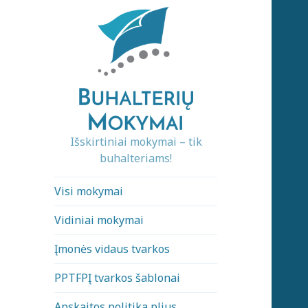
Išskirtiniai mokymai – tik
buhalteriams!
Visi mokymai
Vidiniai mokymai
Įmonės vidaus tvarkos
PPTFPĮ tvarkos šablonai
Apskaitos politika plius