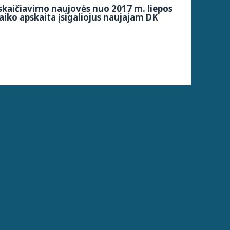
kaičiavimo naujovės nuo 2017 m. liepos
aiko apskaita įsigaliojus naujajam DK