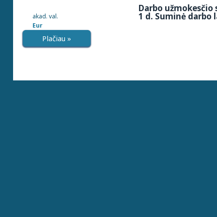
Darbo užmokesčio s
1 d. Suminė darbo l
akad. val.
Eur
Plačiau »