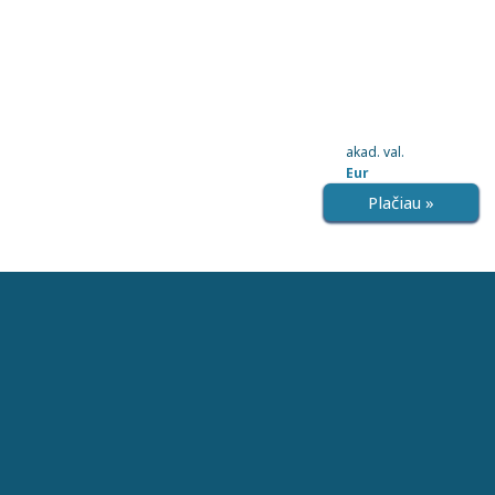
akad. val.
Eur
Plačiau »