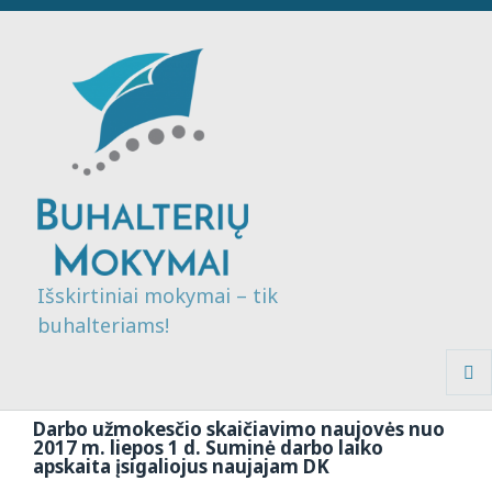
Išskirtiniai mokymai – tik
buhalteriams!
MENI
IR
Darbo užmokesčio skaičiavimo naujovės nuo
VALDI
2017 m. liepos 1 d. Suminė darbo laiko
apskaita įsigaliojus naujajam DK