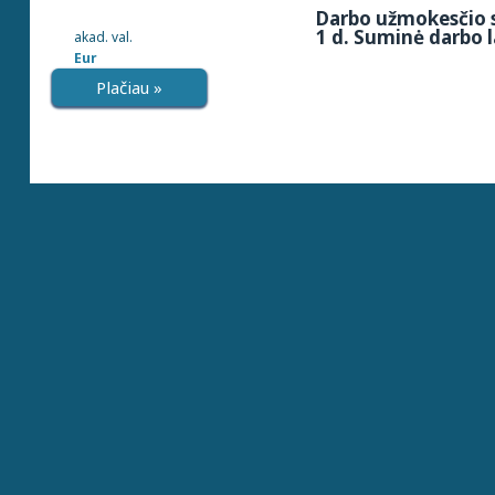
Darbo užmokesčio s
1 d. Suminė darbo l
akad. val.
Eur
Plačiau »