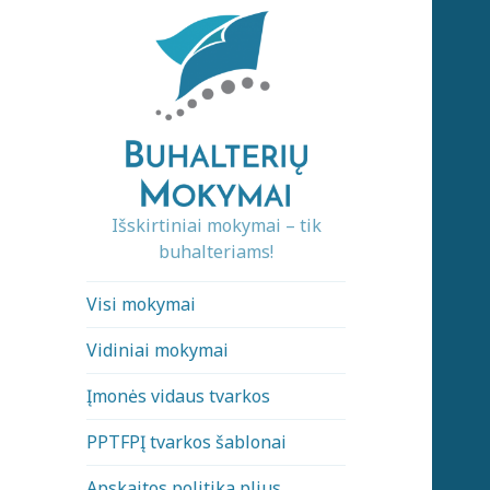
Išskirtiniai mokymai – tik
buhalteriams!
Visi mokymai
Vidiniai mokymai
Įmonės vidaus tvarkos
PPTFPĮ tvarkos šablonai
Apskaitos politika plius