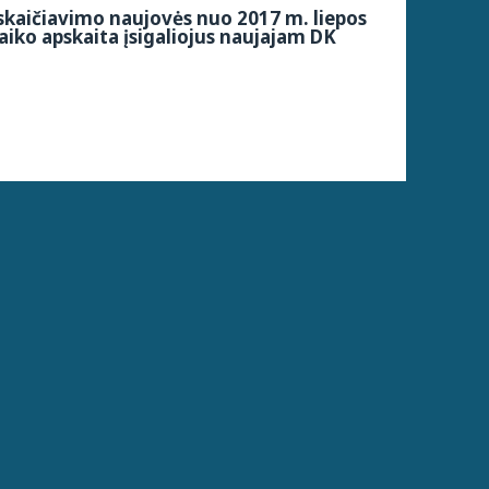
kaičiavimo naujovės nuo 2017 m. liepos
aiko apskaita įsigaliojus naujajam DK