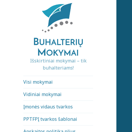
Išskirtiniai mokymai – tik
buhalteriams!
Visi mokymai
Vidiniai mokymai
Įmonės vidaus tvarkos
PPTFPĮ tvarkos šablonai
Apskaitos politika plius