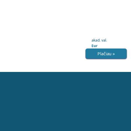
akad. val.
Eur
Plačiau »