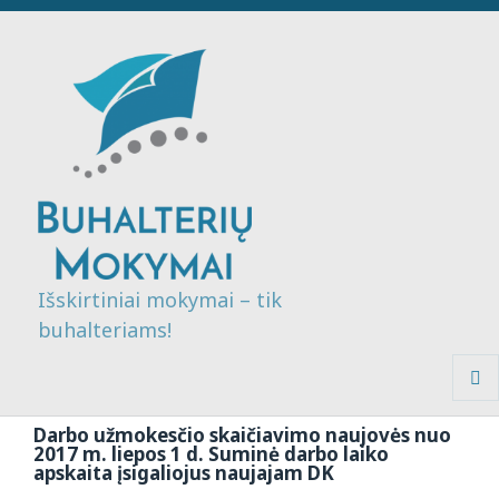
Išskirtiniai mokymai – tik
buhalteriams!
MENI
IR
Darbo užmokesčio skaičiavimo naujovės nuo
VALDI
2017 m. liepos 1 d. Suminė darbo laiko
apskaita įsigaliojus naujajam DK