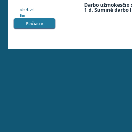
Darbo užmokesčio s
1 d. Suminė darbo l
akad. val.
Eur
Plačiau »