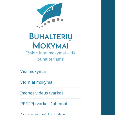
Išskirtiniai mokymai – tik
buhalteriams!
Visi mokymai
Vidiniai mokymai
Įmonės vidaus tvarkos
PPTFPĮ tvarkos šablonai
Apskaitos politika plius