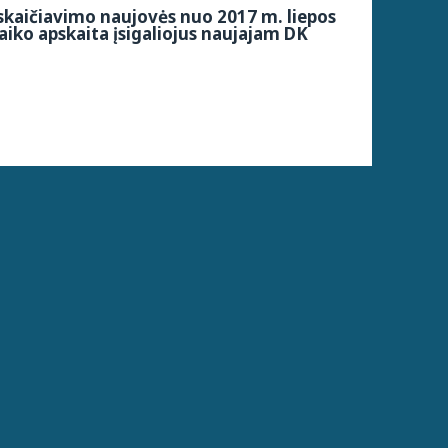
kaičiavimo naujovės nuo 2017 m. liepos
aiko apskaita įsigaliojus naujajam DK