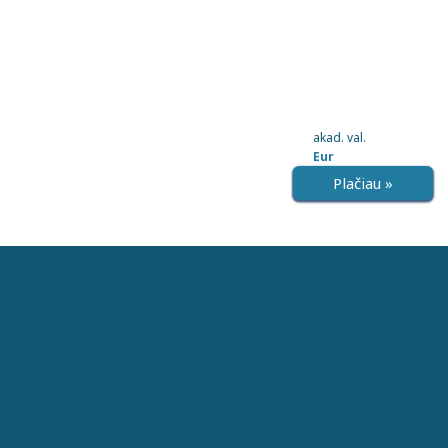
akad. val.
Eur
Plačiau »