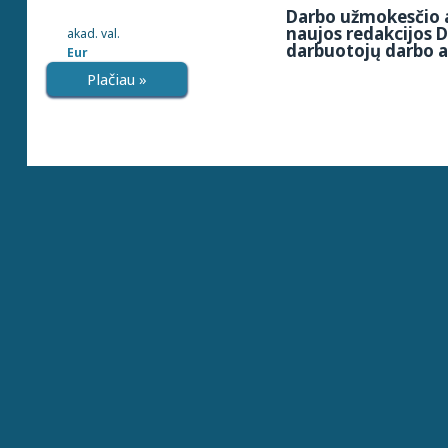
Darbo užmokesčio a
naujos redakcijos D
akad. val.
darbuotojų darbo 
Eur
Plačiau »