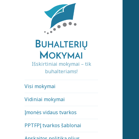
Išskirtiniai mokymai – tik
buhalteriams!
Visi mokymai
Vidiniai mokymai
Įmonės vidaus tvarkos
PPTFPĮ tvarkos šablonai
Apskaitos politika plius