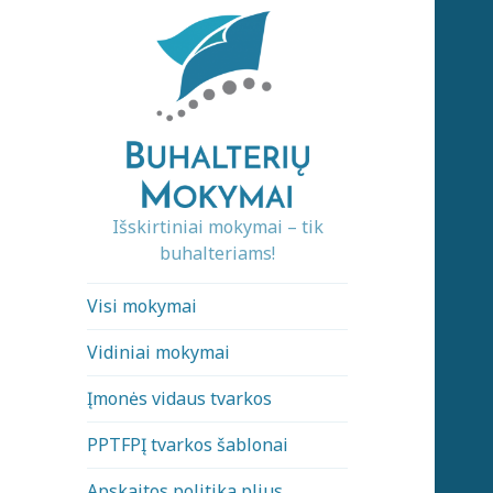
Išskirtiniai mokymai – tik
buhalteriams!
Visi mokymai
Vidiniai mokymai
Įmonės vidaus tvarkos
PPTFPĮ tvarkos šablonai
Apskaitos politika plius