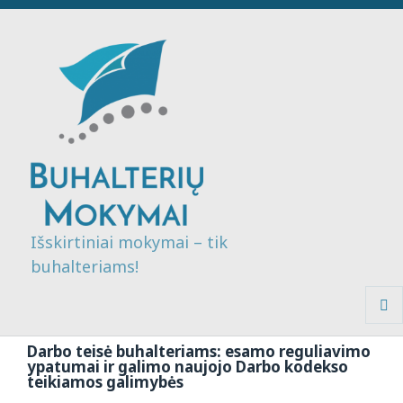
Išskirtiniai mokymai – tik
buhalteriams!
MENI
IR
Darbo teisė buhalteriams: esamo reguliavimo
VALDI
ypatumai ir galimo naujojo Darbo kodekso
teikiamos galimybės