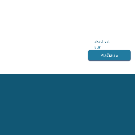
akad. val.
Eur
Plačiau »