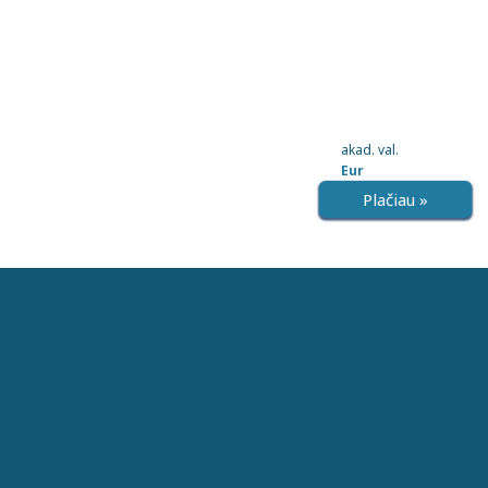
akad. val.
Eur
Plačiau »