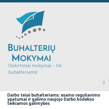
Išskirtiniai mokymai – tik
buhalteriams!
MENI
IR
Darbo teisė buhalteriams: esamo reguliavimo
VALDI
ypatumai ir galimo naujojo Darbo kodekso
teikiamos galimybės