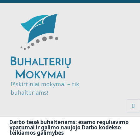
Išskirtiniai mokymai – tik
buhalteriams!
MENI
IR
Darbo teisė buhalteriams: esamo reguliavimo
VALDI
ypatumai ir galimo naujojo Darbo kodekso
teikiamos galimybės