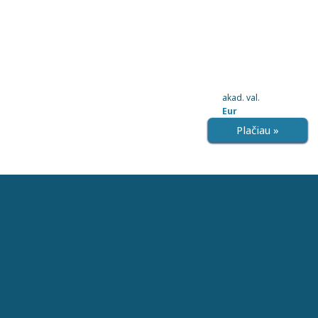
akad. val.
Eur
Plačiau »