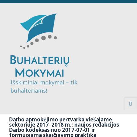
Išskirtiniai mokymai – tik
buhalteriams!
MENI
IR
Darbo apmokėjimo pertvarka viešajame
VALDI
sektoriuje 2017–2018 m.: naujos redakcijos
Darbo kodeksas nuo 2017-07-01 ir
formuojama skaičiavimo praktika