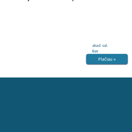
akad. val.
Eur
Plačiau »