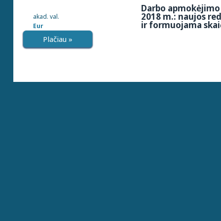
Darbo apmokėjimo 
2018 m.: naujos re
akad. val.
ir formuojama skai
Eur
Plačiau »