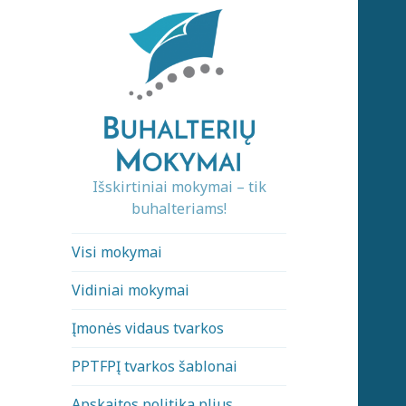
Išskirtiniai mokymai – tik
buhalteriams!
Visi mokymai
Vidiniai mokymai
Įmonės vidaus tvarkos
PPTFPĮ tvarkos šablonai
Apskaitos politika plius