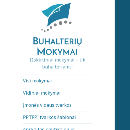
Išskirtiniai mokymai – tik
buhalteriams!
Visi mokymai
Vidiniai mokymai
Įmonės vidaus tvarkos
PPTFPĮ tvarkos šablonai
Apskaitos politika plius