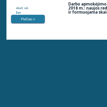
Darbo apmokėjimo 
2018 m.: naujos re
akad. val.
ir formuojama skai
Eur
Plačiau »