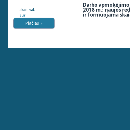
Darbo apmokėjimo 
2018 m.: naujos re
akad. val.
ir formuojama skai
Eur
Plačiau »