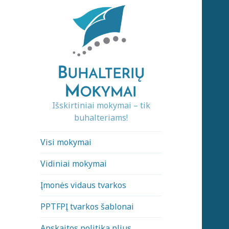
Išskirtiniai mokymai – tik
buhalteriams!
Visi mokymai
Vidiniai mokymai
Įmonės vidaus tvarkos
PPTFPĮ tvarkos šablonai
Apskaitos politika plius