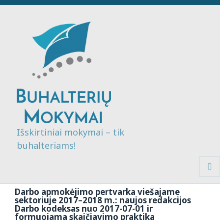
Išskirtiniai mokymai – tik
buhalteriams!
MENI
IR
Darbo apmokėjimo pertvarka viešajame
VALDI
sektoriuje 2017–2018 m.: naujos redakcijos
Darbo kodeksas nuo 2017-07-01 ir
formuojama skaičiavimo praktika