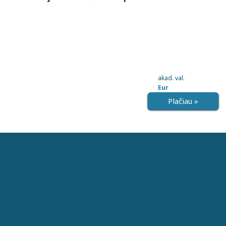
akad. val.
Eur
Plačiau »