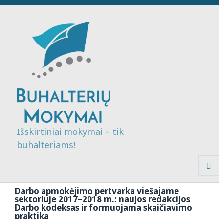
Išskirtiniai mokymai – tik
buhalteriams!
MENI
IR
Darbo apmokėjimo pertvarka viešajame
VALDI
sektoriuje 2017–2018 m.: naujos redakcijos
Darbo kodeksas ir formuojama skaičiavimo
praktika