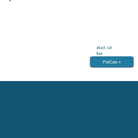
akad. val.
Eur
Plačiau »