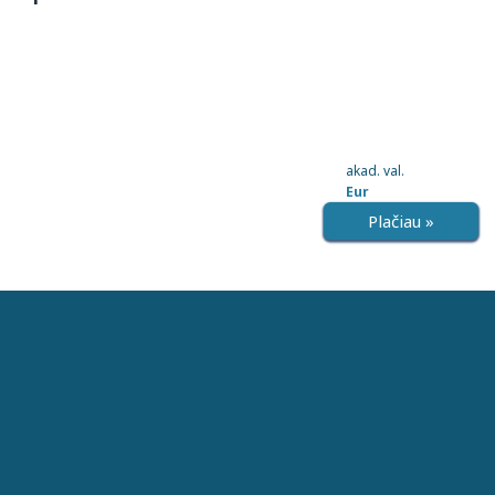
akad. val.
Eur
Plačiau »