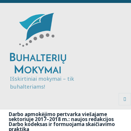
Išskirtiniai mokymai – tik
buhalteriams!
MENI
IR
Darbo apmokėjimo pertvarka viešajame
VALDI
sektoriuje 2017–2018 m.: naujos redakcijos
Darbo kodeksas ir formuojama skaičiavimo
praktika