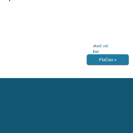
akad. val.
Eur
Plačiau »