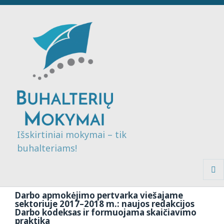
Išskirtiniai mokymai – tik
buhalteriams!
MENI
IR
Darbo apmokėjimo pertvarka viešajame
VALDI
sektoriuje 2017–2018 m.: naujos redakcijos
Darbo kodeksas ir formuojama skaičiavimo
praktika