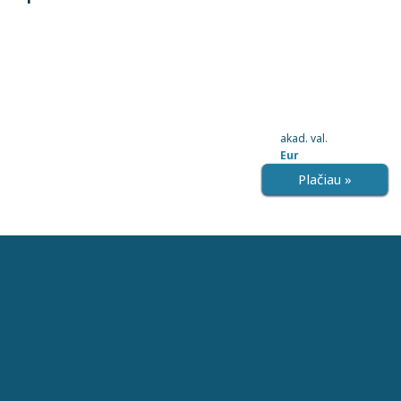
akad. val.
Eur
Plačiau »