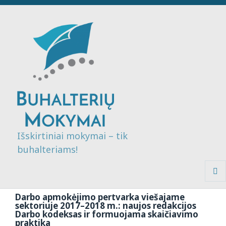
Išskirtiniai mokymai – tik
buhalteriams!
MENI
IR
Darbo apmokėjimo pertvarka viešajame
VALDI
sektoriuje 2017–2018 m.: naujos redakcijos
Darbo kodeksas ir formuojama skaičiavimo
praktika