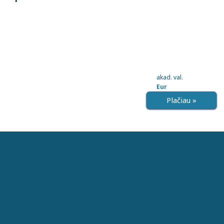
akad. val.
Eur
Plačiau »