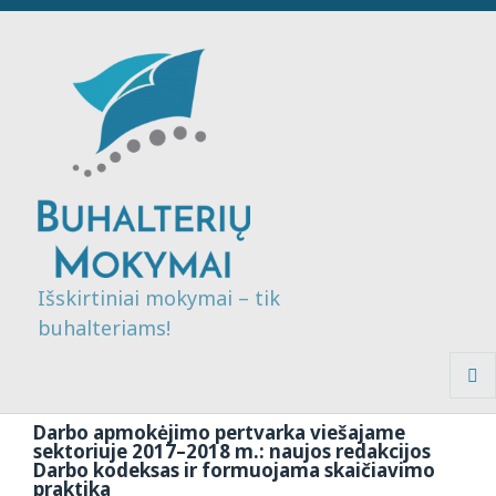
Išskirtiniai mokymai – tik
buhalteriams!
MENI
IR
Darbo apmokėjimo pertvarka viešajame
VALDI
sektoriuje 2017–2018 m.: naujos redakcijos
Darbo kodeksas ir formuojama skaičiavimo
praktika