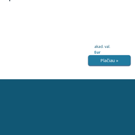
akad. val.
Eur
Plačiau »