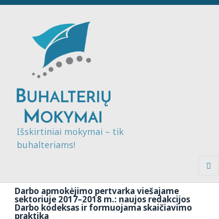
Išskirtiniai mokymai – tik
buhalteriams!
MENI
IR
Darbo apmokėjimo pertvarka viešajame
VALDI
sektoriuje 2017–2018 m.: naujos redakcijos
Darbo kodeksas ir formuojama skaičiavimo
praktika