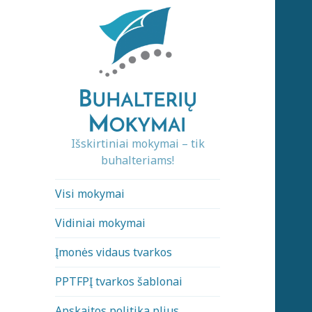
Išskirtiniai mokymai – tik
buhalteriams!
Visi mokymai
Vidiniai mokymai
Įmonės vidaus tvarkos
PPTFPĮ tvarkos šablonai
Apskaitos politika plius