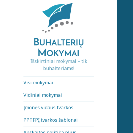
Išskirtiniai mokymai – tik
buhalteriams!
Visi mokymai
Vidiniai mokymai
Įmonės vidaus tvarkos
PPTFPĮ tvarkos šablonai
Apskaitos politika plius