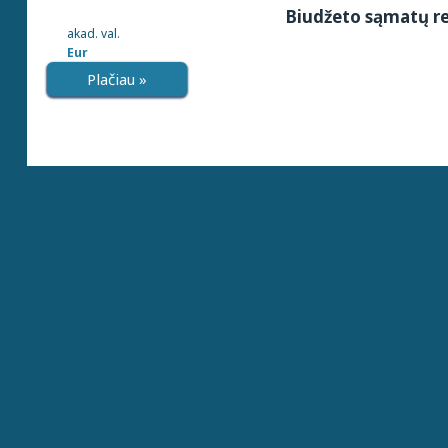
Biudžeto sąmatų re
akad. val.
Eur
Plačiau »