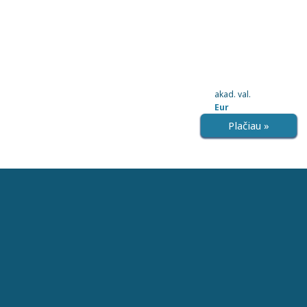
akad. val.
Eur
Plačiau »