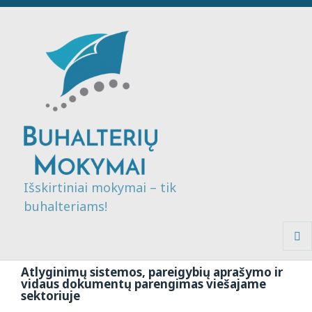
Išskirtiniai mokymai – tik
buhalteriams!
MENI
IR
Atlyginimų sistemos, pareigybių aprašymo ir
VALDI
vidaus dokumentų parengimas viešajame
sektoriuje