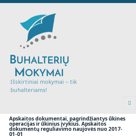
Išskirtiniai mokymai – tik
buhalteriams!
MENI
IR
Apskaitos dokumentai, pagrindžiantys ūkines
VALDI
operacijas ir ūkinius įvykius. Apskaitos
dokumentų reguliavimo naujovės nuo 2017-
01-01