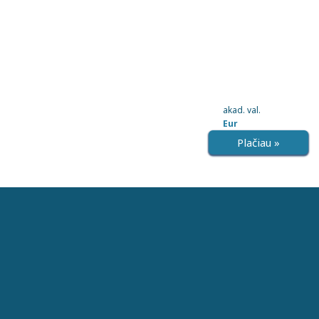
akad. val.
Eur
Plačiau »