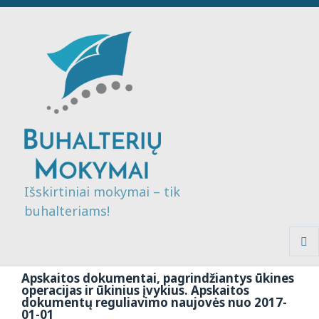
Išskirtiniai mokymai – tik
buhalteriams!
MENI
IR
Apskaitos dokumentai, pagrindžiantys ūkines
VALDI
operacijas ir ūkinius įvykius. Apskaitos
dokumentų reguliavimo naujovės nuo 2017-
01-01