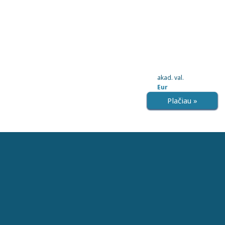
akad. val.
Eur
Plačiau »