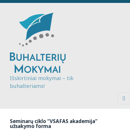
Išskirtiniai mokymai – tik
buhalteriams!
MENI
IR
VALDI
Seminarų ciklo “VSAFAS akademija”
užsakymo forma