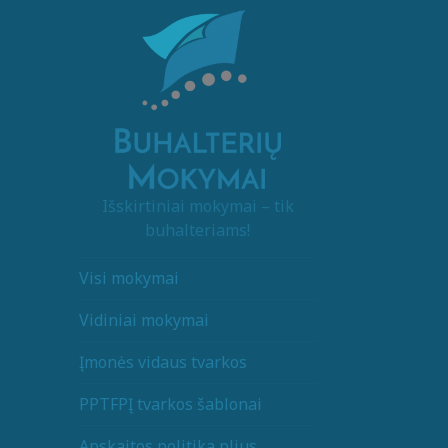
Išskirtiniai mokymai – tik
buhalteriams!
Visi mokymai
Vidiniai mokymai
Įmonės vidaus tvarkos
PPTFPĮ tvarkos šablonai
Apskaitos politika plius