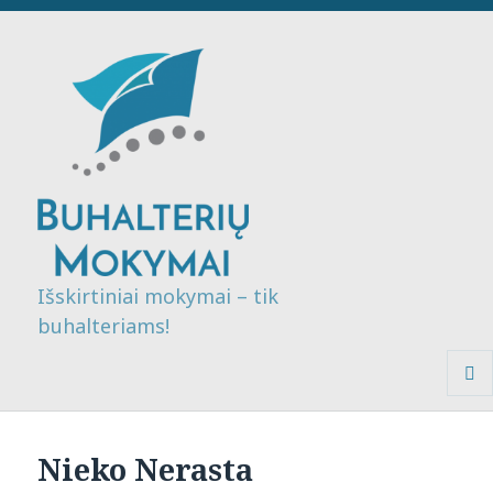
Išskirtiniai mokymai – tik
buhalteriams!
MENI
IR
VALDI
Nieko Nerasta