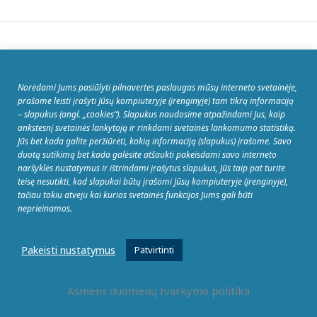
Panašu, kad nepavyko rasti jūsų ieškomo puslapio.
Galbūt jums padės paieškos galimybė.
Norėdami Jums pasiūlyti pilnavertes paslaugas mūsų interneto svetainėje,
prašome leisti įrašyti Jūsų kompiuteryje (įrenginyje) tam tikrą informaciją
Ieškoti:
– slapukus (angl. „cookies“). Slapukus naudosime atpažindami Jus, kaip
ankstesnį svetainės lankytoją ir rinkdami svetainės lankomumo statistiką.
Jūs bet kada galite peržiūrėti, kokią informaciją (slapukus) įrašome. Savo
duotą sutikimą bet kada galėsite atšaukti pakeisdami savo interneto
naršyklės nustatymus ir ištrindami įrašytus slapukus, Jūs taip pat turite
teisę nesutikti, kad slapukai būtų įrašomi Jūsų kompiuteryje (įrenginyje),
tačiau tokiu atveju kai kurios svetainės funkcijos Jums gali būti
neprieinamos.
Pakeisti nustatymus
Patvirtinti
Asmens duomenų tvarkymo politika