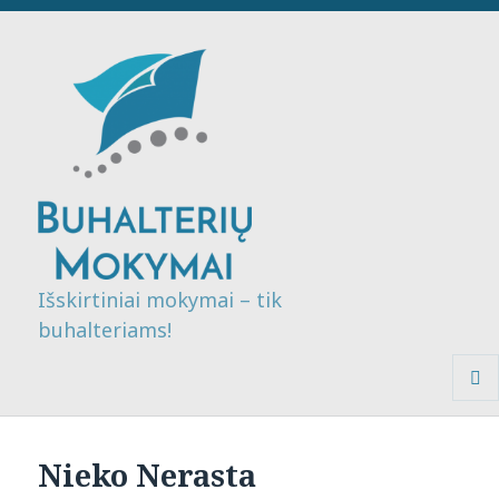
Išskirtiniai mokymai – tik
buhalteriams!
MENI
IR
VALDI
Nieko Nerasta