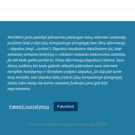
Panašu, kad nepavyko rasti jūsų ieškomo puslapio.
Galbūt jums padės paieškos galimybė.
Norėdami Jums pasiūlyti pilnavertes paslaugas mūsų interneto svetainėje,
prašome leisti įrašyti Jūsų kompiuteryje (įrenginyje) tam tikrą informaciją
Ieškoti:
– slapukus (angl. „cookies“). Slapukus naudosime atpažindami Jus, kaip
ankstesnį svetainės lankytoją ir rinkdami svetainės lankomumo statistiką.
Jūs bet kada galite peržiūrėti, kokią informaciją (slapukus) įrašome. Savo
duotą sutikimą bet kada galėsite atšaukti pakeisdami savo interneto
naršyklės nustatymus ir ištrindami įrašytus slapukus, Jūs taip pat turite
teisę nesutikti, kad slapukai būtų įrašomi Jūsų kompiuteryje (įrenginyje),
tačiau tokiu atveju kai kurios svetainės funkcijos Jums gali būti
neprieinamos.
Pakeisti nustatymus
Patvirtinti
Asmens duomenų tvarkymo politika