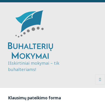
Išskirtiniai mokymai – tik
buhalteriams!
MENI
IR
VALDI
Klausimų pateikimo forma