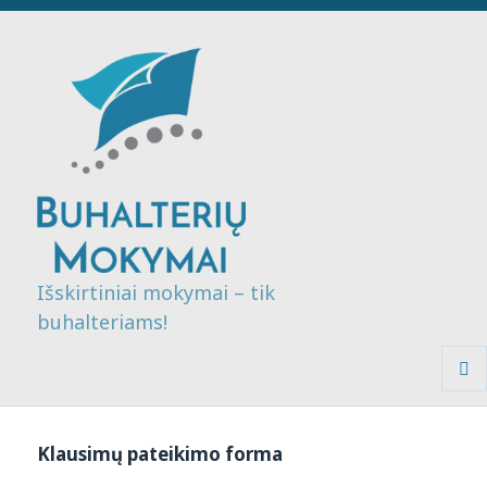
Išskirtiniai mokymai – tik
buhalteriams!
MENI
IR
VALDI
Klausimų pateikimo forma