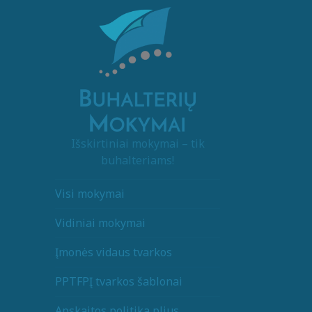
Išskirtiniai mokymai – tik
buhalteriams!
Visi mokymai
Vidiniai mokymai
Įmonės vidaus tvarkos
PPTFPĮ tvarkos šablonai
Apskaitos politika plius