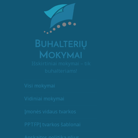
Išskirtiniai mokymai – tik
buhalteriams!
Visi mokymai
Vidiniai mokymai
Įmonės vidaus tvarkos
PPTFPĮ tvarkos šablonai
Apskaitos politika plius