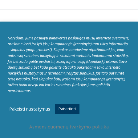
Panašu, kad nepavyko rasti jūsų ieškomo puslapio.
Galbūt jums padės paieškos galimybė.
Norėdami Jums pasiūlyti pilnavertes paslaugas mūsų interneto svetainėje,
prašome leisti įrašyti Jūsų kompiuteryje (įrenginyje) tam tikrą informaciją
Ieškoti:
– slapukus (angl. „cookies“). Slapukus naudosime atpažindami Jus, kaip
ankstesnį svetainės lankytoją ir rinkdami svetainės lankomumo statistiką.
Jūs bet kada galite peržiūrėti, kokią informaciją (slapukus) įrašome. Savo
duotą sutikimą bet kada galėsite atšaukti pakeisdami savo interneto
naršyklės nustatymus ir ištrindami įrašytus slapukus, Jūs taip pat turite
teisę nesutikti, kad slapukai būtų įrašomi Jūsų kompiuteryje (įrenginyje),
tačiau tokiu atveju kai kurios svetainės funkcijos Jums gali būti
neprieinamos.
Pakeisti nustatymus
Patvirtinti
Asmens duomenų tvarkymo politika