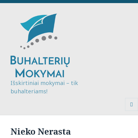
Išskirtiniai mokymai – tik
buhalteriams!
MENI
IR
VALDI
Nieko Nerasta